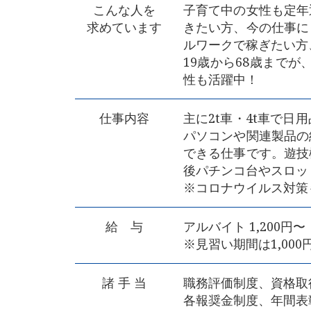
こんな人を
子育て中の女性も定年
求めています
きたい方、今の仕事に
ルワークで稼ぎたい方
19歳から68歳まで
性も活躍中！
仕事内容
主に2t車・4t車で
パソコンや関連製品の
できる仕事です。遊技
後パチンコ台やスロッ
※コロナウイルス対策
給 与
アルバイト 1,200円
※見習い期間は1,000
諸 手 当
職務評価制度、資格取
各報奨金制度、年間表