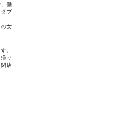
で、働
しダブ
中の女
ます。
日帰り
、閉店
。