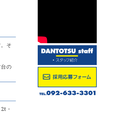
す。そ
古台の
2t・