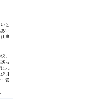
たいと
気あい
る仕事
学校、
業務も
では九
及び引
管・管
。